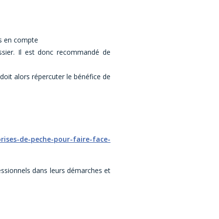
ris en compte
ssier. Il est donc recommandé de
doit alors répercuter le bénéfice de
ises-de-peche-pour-faire-face-
sionnels dans leurs démarches et