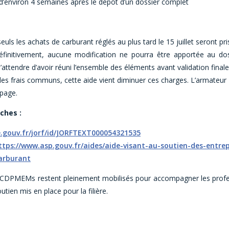
 d’environ 4 semaines après le dépôt d’un dossier complet
seuls les achats de carburant réglés au plus tard le 15 juillet seront p
éfinitivement, aucune modification ne pourra être apportée au do
ttendre d’avoir réuni l’ensemble des éléments avant validation finale
 des frais communs, cette aide vient diminuer ces charges. L’armateur 
ipage.
ches :
e.gouv.fr/jorf/id/JORFTEXT000054321535
//www.asp.gouv.fr/aides/aide-visant-au-soutien-des-entrepr
arburant
DPMEMs restent pleinement mobilisés pour accompagner les profes
outien mis en place pour la filière.